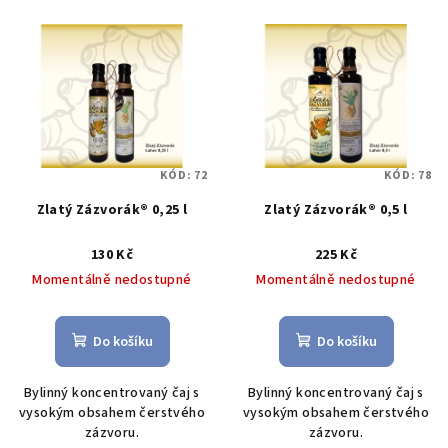
V
o
ý
d
p
u
i
k
s
t
p
ů
KÓD:
72
KÓD:
78
r
Zlatý Zázvorák® 0,25 l
Zlatý Zázvorák® 0,5 l
o
d
130 Kč
225 Kč
u
Momentálně nedostupné
Momentálně nedostupné
k
t
Do košíku
Do košíku
ů
Bylinný koncentrovaný čaj s
Bylinný koncentrovaný čaj s
vysokým obsahem čerstvého
vysokým obsahem čerstvého
zázvoru.
zázvoru.