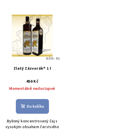
KÓD:
81
Zlatý Zázvorák® 1 l
450 Kč
Momentálně nedostupné
Do košíku
Bylinný koncentrovaný čaj s
vysokým obsahem čerstvého