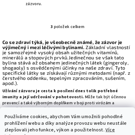
zázvoru.
3
položek celkem
O
v
Co se zdraví týká, je všeobecně známé, že zázvor je
l
výjimečný i mezi léčivými bylinami.
Základní vlastností
á
je samozřejmě vysoký obsah užitečných vitamínů,
d
minerálů a stopových prvků.
Jedinečnou se však tato
bylina stává až obsahem jedinečných látek (gingeroly,
a
shogaoly) s osvědčenými účinky na naše zdraví. Tyto
c
specifické látky se získávají různými metodami (např. z
í
čerstvého oddenku, tepelným zpracováním, sušením,
apod.).
p
Užívání zázvoru je cesta k posílení dnes tolik potřebné
r
imunity a její udržování v pohotovosti.
Může tak být účinnou
v
prevencí a také výborným doplňkem v boji proti virózám a
k
respiračním onemocněním (antivirotikum).
y
Zároveň spolehlivě pomáhá při akutních zdravotních potížích: jako
Používáme cookies, abychom Vám umožnili pohodlné
v
nevolnost, horečka či bolest v krku...
prohlížení webu a díky analýze provozu webu neustále
ý
V herbářích a z lidového léčitelství se lze také dozvědět o
zlepšovali jeho funkce, výkon a použitelnost.
Více
p
blahodárném působení zázvoru i na celou řadu dalších zdravotních