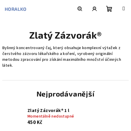
Přejít
na
HORALKO
obsah
Nákupní
Hledat
Přihlášení
Zlatý Zázvorák®
košík
Bylinný koncentrovaný čaj, který obsahuje komplexní výtažek z
čerstvého zázvoru lékařského a koření, vyrobený originální
metodou zpracování pro získání maximálního množství účinných
látek.
Nejprodávanější
Zlatý Zázvorák® 1 l
Momentálně nedostupné
450 Kč