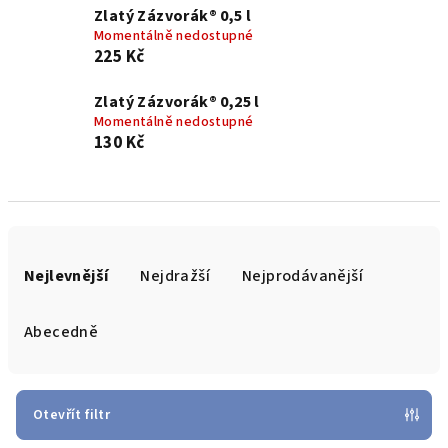
Zlatý Zázvorák® 0,5 l
Momentálně nedostupné
225 Kč
Zlatý Zázvorák® 0,25 l
Momentálně nedostupné
130 Kč
Ř
a
Nejlevnější
Nejdražší
Nejprodávanější
z
e
Abecedně
n
í
p
Otevřít filtr
r