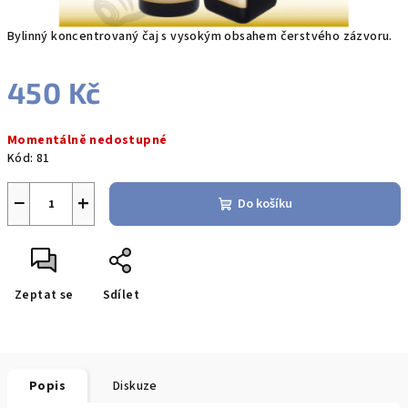
Bylinný koncentrovaný čaj s vysokým obsahem čerstvého zázvoru.
450 Kč
Měrná
Momentálně nedostupné
cena:
Kód:
81
−
+
Do košíku
Zeptat se
Sdílet
Popis
Diskuze