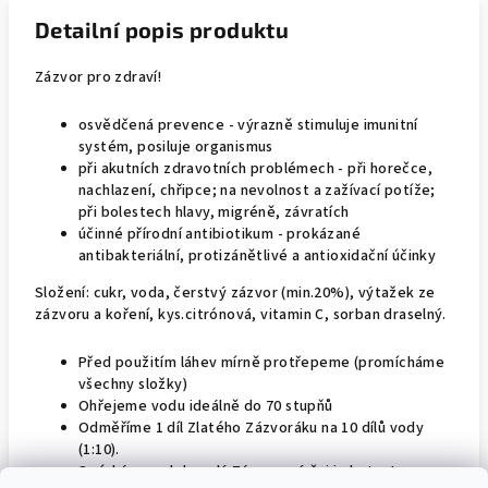
Detailní popis produktu
Zázvor pro zdraví!
osvědčená prevence - výrazně stimuluje imunitní
systém, posiluje organismus
při akutních zdravotních problémech - při horečce,
nachlazení, chřipce; na nevolnost a zažívací potíže;
při bolestech hlavy, migréně, závratích
účinné přírodní antibiotikum - prokázané
antibakteriální, protizánětlivé a antioxidační účinky
Složení: cukr, voda, čerstvý zázvor (min.20%), výtažek ze
zázvoru a koření, kys.citrónová, vitamin C, sorban draselný.
Před použitím láhev mírně protřepeme (promícháme
všechny složky)
Ohřejeme vodu ideálně do 70 stupňů
Odměříme 1 díl Zlatého Zázvoráku na 10 dílů vody
(1:10).
Smícháme a dokonalý Zázvorový čaj je hotov!