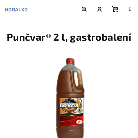
Přejít
na
HORALKO
obsah
Nákupní
Hledat
Přihlášení
Punčvar® 2 l, gastrobalení
košík