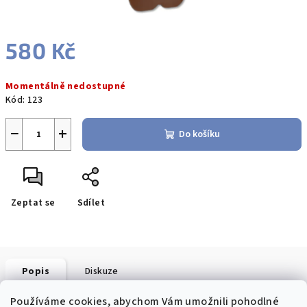
580 Kč
Měrná
Momentálně nedostupné
cena:
Kód:
123
−
+
Do košíku
Zeptat se
Sdílet
Popis
Diskuze
Používáme cookies, abychom Vám umožnili pohodlné
Detailní popis produktu