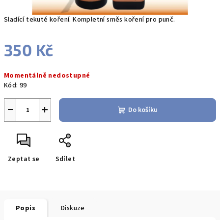
Sladící tekuté koření. Kompletní směs koření pro punč.
350 Kč
Měrná
Momentálně nedostupné
cena:
Kód:
99
−
+
Do košíku
Zeptat se
Sdílet
Popis
Diskuze