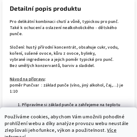
Detailní popis produktu
Pro delikátní kombinaci chutí a vůně, typickou pro punč.
Také k
ochucení a oslazení
nealkoholického - dětského
punče.
Složení: hustý přírodní koncentrát, obsahuje cukr, vodu,
koření, sušené ovoce, kůru z ovoce, bylinky,
vybrané ingredience a jejich poměr typické pro punč.
Bez umělých konzervantů, barviv a sladidel.
Návod na přípravu
:
poměr Punčvar : základ punče (víno, jiný alkohol, čaj,…) je
1:10
Připravíme si základ punče a zahřejeme na teplotu
požadovanou ke konzumaci
Používáme cookies, abychom Vám umožnili pohodlné
Na 10 dílů základu punče přidáme 1 díl Punčvaru.
prohlížení webu a díky analýze provozu webu neustále
Punč je nyní dokonale ochucený a přiměřeně sladký.
zlepšovali jeho funkce, výkon a použitelnost.
Více
Podle receptů nebo podle vlastní fantazie můžete ještě do