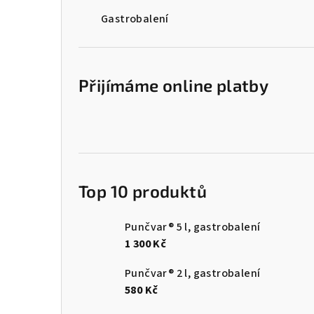
n
Gastrobalení
í
p
Přijímáme online platby
a
n
e
l
Top 10 produktů
Punčvar® 5 l, gastrobalení
1 300 Kč
Punčvar® 2 l, gastrobalení
580 Kč