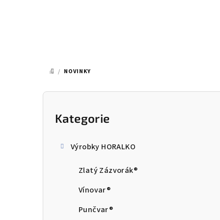
Přejít
na
obsah
/
NOVINKY
DOMŮ
P
o
Kategorie
Přeskočit
kategorie
s
Výrobky HORALKO
t
Zlatý Zázvorák®
r
a
Vínovar®
n
Punčvar®